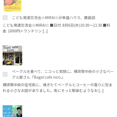
こども発達交流会☆MIRAI☆＠幸盛ハウス、鹿島田
こども発達交流会☆MIRAI☆ ■日付: 8月6日(木)10:30～11:30 ■料
金: 1000円＋ワンドリン [...]
ベーグルを食べて、ニコっと笑顔に。横須賀中央の小さなベー
グル屋さん『Bagel cafe nico.』
横須賀中央の住宅街に、焼きたてベーグルとコーヒーの香りに包ま
れる小さなお店がありました。街にそっと馴染むようなお [...]