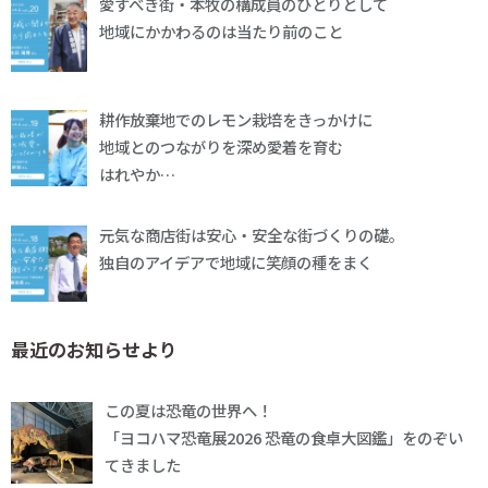
愛すべき街・本牧の構成員のひとりとして
地域にかかわるのは当たり前のこと
耕作放棄地でのレモン栽培をきっかけに
地域とのつながりを深め愛着を育む
はれやか…
元気な商店街は安心・安全な街づくりの礎。
独自のアイデアで地域に笑顔の種をまく
最近のお知らせより
この夏は恐竜の世界へ！
「ヨコハマ恐竜展2026 恐竜の食卓大図鑑」をのぞい
てきました