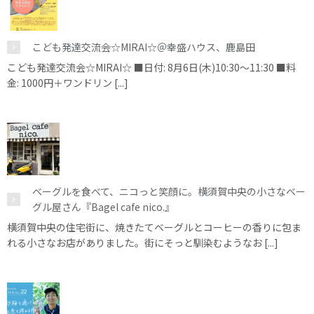
こども発達交流会☆MIRAI☆＠幸盛ハウス、鹿島田
こども発達交流会☆MIRAI☆ ■日付: 8月6日(木)10:30～11:30 ■料
金: 1000円＋ワンドリン [...]
ベーグルを食べて、ニコっと笑顔に。横須賀中央の小さなベー
グル屋さん『Bagel cafe nico.』
横須賀中央の住宅街に、焼きたてベーグルとコーヒーの香りに包ま
れる小さなお店がありました。街にそっと馴染むようなお [...]