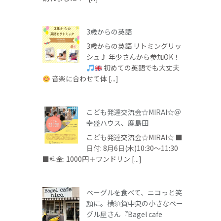
3歳からの英語
3歳からの英語 リトミングリッ
シュ♪ 年少さんから参加OK！
初めての英語でも大丈夫
音楽に合わせて体 [...]
こども発達交流会☆MIRAI☆＠
幸盛ハウス、鹿島田
こども発達交流会☆MIRAI☆ ■
日付: 8月6日(木)10:30～11:30
■料金: 1000円＋ワンドリン [...]
ベーグルを食べて、ニコっと笑
顔に。横須賀中央の小さなベー
グル屋さん『Bagel cafe