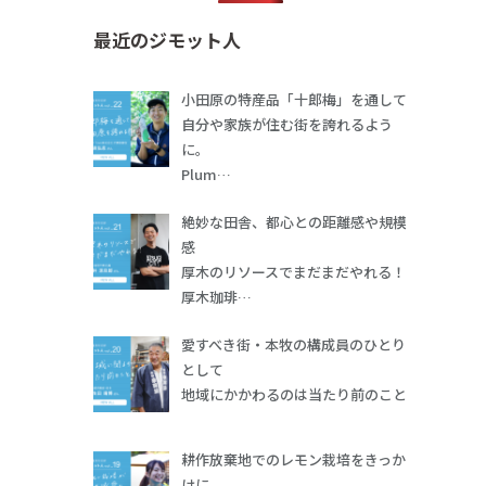
最近のジモット人
小田原の特産品「十郎梅」を通して
自分や家族が住む街を誇れるよう
に。
Plum…
絶妙な田舎、都心との距離感や規模
感
厚木のリソースでまだまだやれる！
厚木珈琲…
愛すべき街・本牧の構成員のひとり
として
地域にかかわるのは当たり前のこと
耕作放棄地でのレモン栽培をきっか
けに