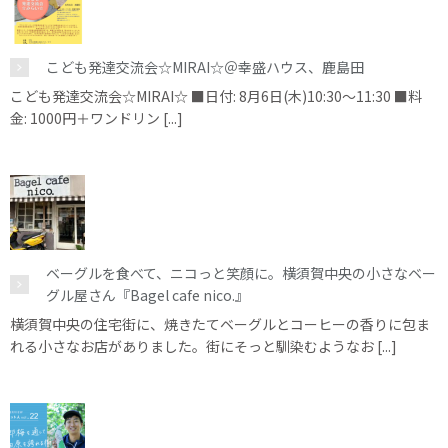
こども発達交流会☆MIRAI☆＠幸盛ハウス、鹿島田
こども発達交流会☆MIRAI☆ ■日付: 8月6日(木)10:30～11:30 ■料
金: 1000円＋ワンドリン [...]
ベーグルを食べて、ニコっと笑顔に。横須賀中央の小さなベー
グル屋さん『Bagel cafe nico.』
横須賀中央の住宅街に、焼きたてベーグルとコーヒーの香りに包ま
れる小さなお店がありました。街にそっと馴染むようなお [...]