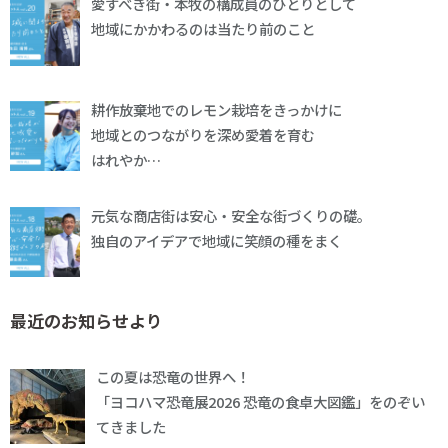
愛すべき街・本牧の構成員のひとりとして
地域にかかわるのは当たり前のこと
耕作放棄地でのレモン栽培をきっかけに
地域とのつながりを深め愛着を育む
はれやか…
元気な商店街は安心・安全な街づくりの礎。
独自のアイデアで地域に笑顔の種をまく
最近のお知らせより
この夏は恐竜の世界へ！
「ヨコハマ恐竜展2026 恐竜の食卓大図鑑」をのぞい
てきました