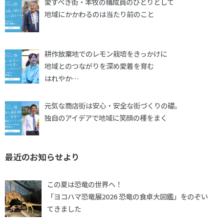
愛すべき街・本牧の構成員のひとりとして
地域にかかわるのは当たり前のこと
耕作放棄地でのレモン栽培をきっかけに
地域とのつながりを深め愛着を育む
はれやか…
元気な商店街は安心・安全な街づくりの礎。
独自のアイデアで地域に笑顔の種をまく
最近のお知らせより
この夏は恐竜の世界へ！
「ヨコハマ恐竜展2026 恐竜の食卓大図鑑」をのぞい
てきました