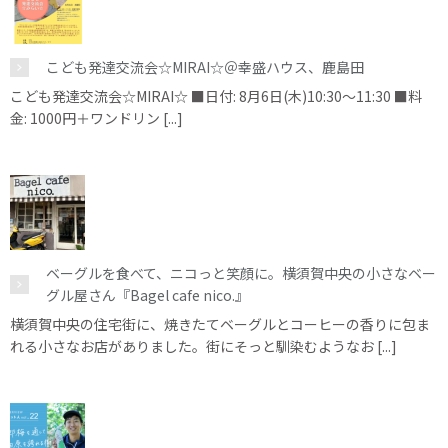
こども発達交流会☆MIRAI☆＠幸盛ハウス、鹿島田
こども発達交流会☆MIRAI☆ ■日付: 8月6日(木)10:30～11:30 ■料
金: 1000円＋ワンドリン [...]
ベーグルを食べて、ニコっと笑顔に。横須賀中央の小さなベー
グル屋さん『Bagel cafe nico.』
横須賀中央の住宅街に、焼きたてベーグルとコーヒーの香りに包ま
れる小さなお店がありました。街にそっと馴染むようなお [...]