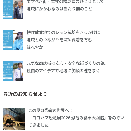
愛すべき街・本牧の構成員のひとりとして
地域にかかわるのは当たり前のこと
耕作放棄地でのレモン栽培をきっかけに
地域とのつながりを深め愛着を育む
はれやか…
元気な商店街は安心・安全な街づくりの礎。
独自のアイデアで地域に笑顔の種をまく
最近のお知らせより
この夏は恐竜の世界へ！
「ヨコハマ恐竜展2026 恐竜の食卓大図鑑」をのぞい
てきました