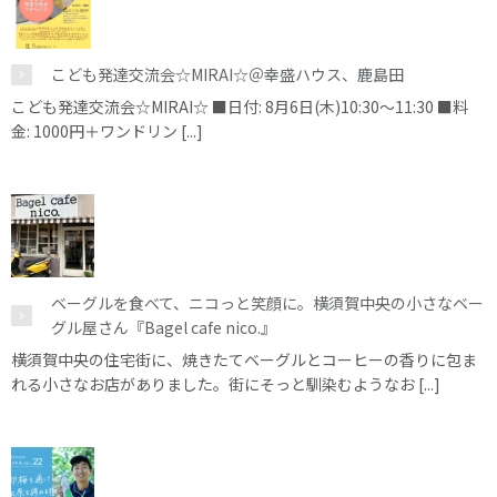
こども発達交流会☆MIRAI☆＠幸盛ハウス、鹿島田
こども発達交流会☆MIRAI☆ ■日付: 8月6日(木)10:30～11:30 ■料
金: 1000円＋ワンドリン [...]
ベーグルを食べて、ニコっと笑顔に。横須賀中央の小さなベー
グル屋さん『Bagel cafe nico.』
横須賀中央の住宅街に、焼きたてベーグルとコーヒーの香りに包ま
れる小さなお店がありました。街にそっと馴染むようなお [...]