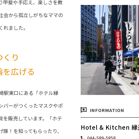
り甲斐や手応え、楽しさを教
社会から孤立しがちなママの
くれました。
つくり
輪を広げる
崎駅東口にある「ホテル縁
ンバーがつくったマスクやポ
INFORMATION
貨を販売しています。「ホテ
Hotel & Kitchen 
げ隊！を知ってもらったり、
044-589-5858