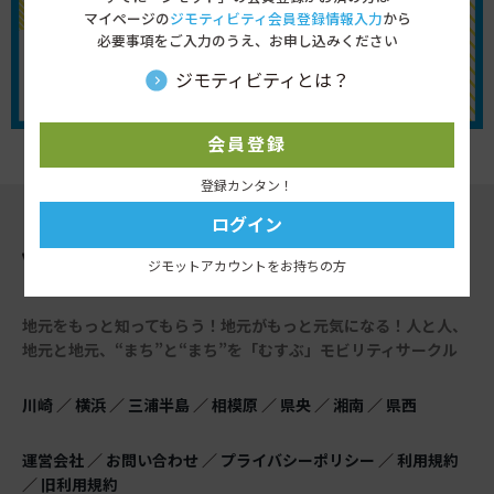
マイページの
ジモティビティ会員登録情報入力
から
必要事項をご入力のうえ、お申し込みください
ジモティビティとは？
会員登録
登録カンタン！
ログイン
ジモットアカウントをお持ちの方
地元をもっと知ってもらう！地元がもっと元気になる！
人と人、
地元と地元、“まち”と“まち”を「むすぶ」モビリティサークル
川崎
／
横浜
／
三浦半島
／
相模原
／
県央
／
湘南
／
県西
運営会社
／
お問い合わせ
／
プライバシーポリシー
／
利用規約
／
旧利用規約