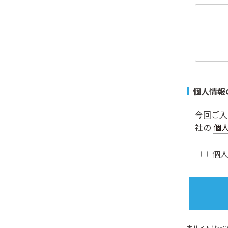
個人情報
今回ご入
社の
個
個
本サイトはreC