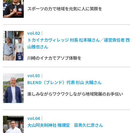
スポーツの力で
地域を元気に
人に笑顔を
vol.02｜
トカイナカヴィレッジ 村長 松本穣さん／運営責任者 西
山雅也さん
川崎のイナカで
アソブ体験を
vol.03｜
BLEND（ブレンド）代表 杉山 大輔さん
楽しみながらワクワクしながら
地域発展のお手伝い
vol.04｜
大山阿夫利神社 権禰宜 目黒久仁彦さん