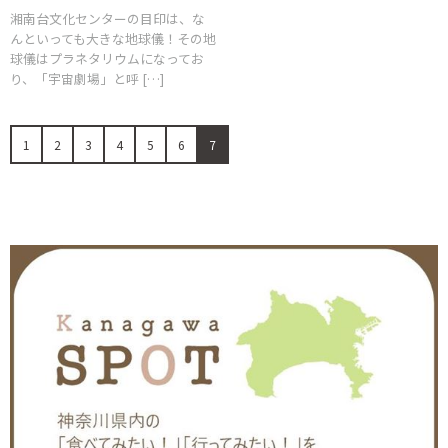
湘南台文化センターの目印は、な
んといっても大きな地球儀！その地
球儀はプラネタリウムになってお
り、「宇宙劇場」と呼 […]
1
2
3
4
5
6
7