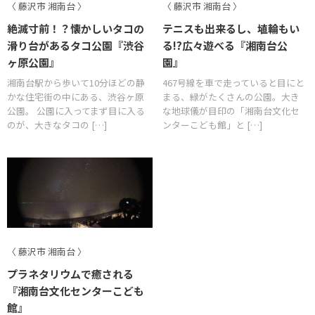
〈 藤沢市 湘南台 〉
〈 藤沢市 湘南台 〉
絶滅寸前！？懐かしいタコの
テニスも出来るし、埴輪もい
滑り台があるタコ公園『渋谷
る!?広々遊べる『湘南台公
ヶ原公園』
園』
湘南台駅から歩いて10分ほどの静
467号線を車で走っていると目にと
かな住宅街の中にある、渋谷ヶ原
まる、緑がたくさんの公園。大き
公園。 公園に入ってまず目に入る
な地球儀が目印の「湘南台文化セ
のが、大きなタコの […]
ンターこども館」と […]
〈 藤沢市 湘南台 〉
プラネタリウムで癒される
『湘南台文化センターこども
館』