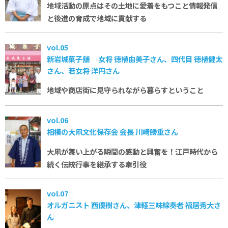
地域活動の原点はその土地に愛着をもつこと
情報発信
と後進の育成で地域に貢献する
vol.05｜
新岩城菓子舗 女将 徳植由美子さん、四代目 徳植健太
さん、若女将 洋円さん
地域や商店街に見守られながら暮らすということ
vol.06｜
相模の大凧文化保存会 会長 川崎勝重さん
大凧が舞い上がる瞬間の感動と興奮を！
江戸時代から
続く伝統行事を継承する牽引役
vol.07｜
オルガニスト 西優樹さん、津軽三味線奏者 福居秀大さ
ん