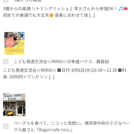
3歳からの英語 リトミングリッシュ♪ 年少さんから参加OK！
初めての英語でも大丈夫
音楽に合わせて体 [...]
こども発達交流会☆MIRAI☆＠幸盛ハウス、鹿島田
こども発達交流会☆MIRAI☆ ■日付: 8月6日(木)10:30～11:30 ■料
金: 1000円＋ワンドリン [...]
ベーグルを食べて、ニコっと笑顔に。横須賀中央の小さなベー
グル屋さん『Bagel cafe nico.』