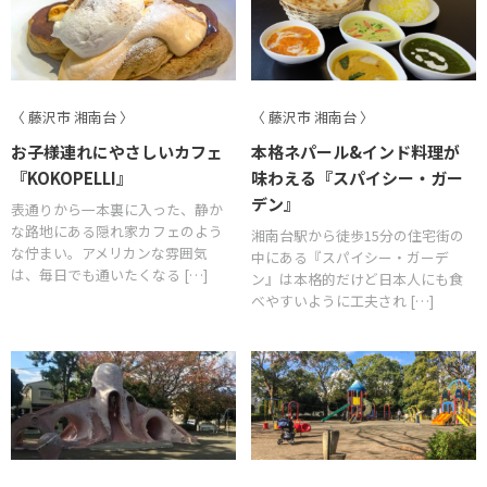
〈 藤沢市 湘南台 〉
〈 藤沢市 湘南台 〉
お子様連れにやさしいカフェ
本格ネパール&インド料理が
『KOKOPELLI』
味わえる『スパイシー・ガー
デン』
表通りから一本裏に入った、静か
な路地にある隠れ家カフェのよう
湘南台駅から徒歩15分の住宅街の
な佇まい。アメリカンな雰囲気
中にある『スパイシー・ガーデ
は、毎日でも通いたくなる […]
ン』は本格的だけど日本人にも食
べやすいように工夫され […]